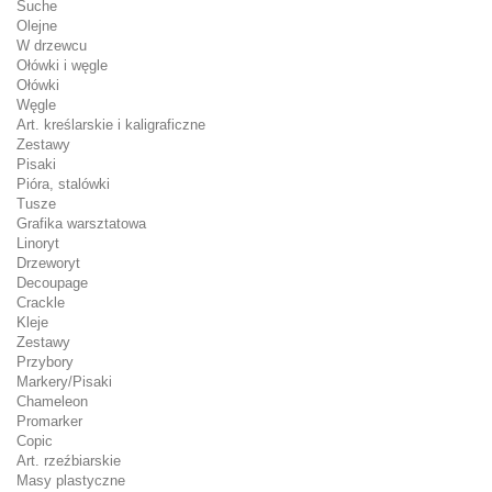
Suche
Olejne
W drzewcu
Ołówki i węgle
Ołówki
Węgle
Art. kreślarskie i kaligraficzne
Zestawy
Pisaki
Pióra, stalówki
Tusze
Grafika warsztatowa
Linoryt
Drzeworyt
Decoupage
Crackle
Kleje
Zestawy
Przybory
Markery/Pisaki
Chameleon
Promarker
Copic
Art. rzeźbiarskie
Masy plastyczne