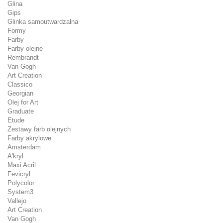
Glina
Gips
Glinka samoutwardzalna
Formy
Farby
Farby olejne
Rembrandt
Van Gogh
Art Creation
Classico
Georgian
Olej for Art
Graduate
Etude
Zestawy farb olejnych
Farby akrylowe
Amsterdam
A'kryl
Maxi Acril
Fevicryl
Polycolor
System3
Vallejo
Art Creation
Van Gogh