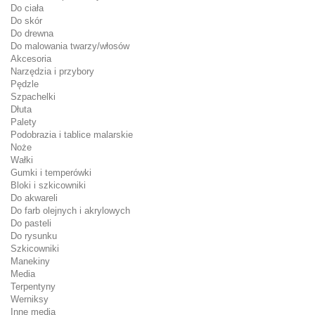
Do ciała
Do skór
Do drewna
Do malowania twarzy/włosów
Akcesoria
Narzędzia i przybory
Pędzle
Szpachelki
Dłuta
Palety
Podobrazia i tablice malarskie
Noże
Wałki
Gumki i temperówki
Bloki i szkicowniki
Do akwareli
Do farb olejnych i akrylowych
Do pasteli
Do rysunku
Szkicowniki
Manekiny
Media
Terpentyny
Werniksy
Inne media