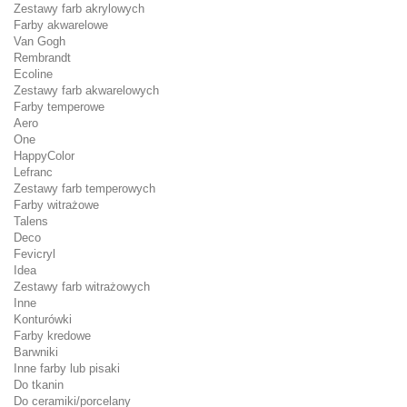
Zestawy farb akrylowych
Farby akwarelowe
Van Gogh
Rembrandt
Ecoline
Zestawy farb akwarelowych
Farby temperowe
Aero
One
HappyColor
Lefranc
Zestawy farb temperowych
Farby witrażowe
Talens
Deco
Fevicryl
Idea
Zestawy farb witrażowych
Inne
Konturówki
Farby kredowe
Barwniki
Inne farby lub pisaki
Do tkanin
Do ceramiki/porcelany