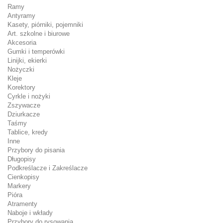
Ramy
Antyramy
Kasety, piórniki, pojemniki
Art. szkolne i biurowe
Akcesoria
Gumki i temperówki
Linijki, ekierki
Nożyczki
Kleje
Korektory
Cyrkle i nożyki
Zszywacze
Dziurkacze
Taśmy
Tablice, kredy
Inne
Przybory do pisania
Długopisy
Podkreślacze i Zakreślacze
Cienkopisy
Markery
Pióra
Atramenty
Naboje i wkłady
Przybory do rysowania