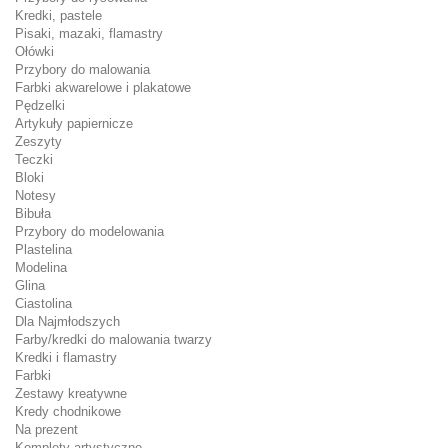
Kredki, pastele
Pisaki, mazaki, flamastry
Ołówki
Przybory do malowania
Farbki akwarelowe i plakatowe
Pędzelki
Artykuły papiernicze
Zeszyty
Teczki
Bloki
Notesy
Bibuła
Przybory do modelowania
Plastelina
Modelina
Glina
Ciastolina
Dla Najmłodszych
Farby/kredki do malowania twarzy
Kredki i flamastry
Farbki
Zestawy kreatywne
Kredy chodnikowe
Na prezent
Komplety artystyczne